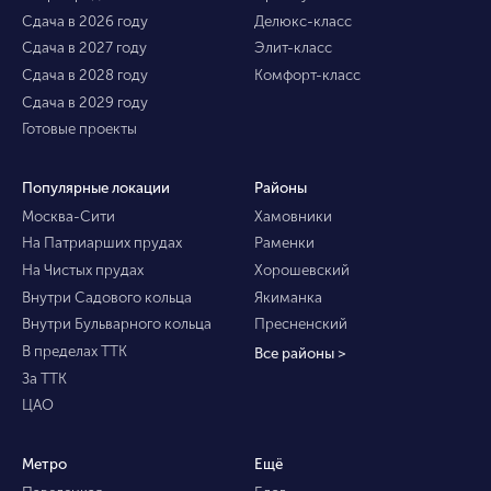
Сдача в 2026 году
Делюкс-класс
Сдача в 2027 году
Элит-класс
Сдача в 2028 году
Комфорт-класс
Сдача в 2029 году
Готовые проекты
Популярные локации
Районы
Москва-Сити
Хамовники
На Патриарших прудах
Раменки
На Чистых прудах
Хорошевский
Внутри Садового кольца
Якиманка
Внутри Бульварного кольца
Пресненский
В пределах ТТК
Все районы >
За ТТК
ЦАО
Метро
Ещё