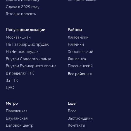
Сдача в 2029 году
Готовые проекты
Популярные локации
Районы
Москва-Сити
Хамовники
На Патриарших прудах
Раменки
На Чистых прудах
Хорошевский
Внутри Садового кольца
Якиманка
Внутри Бульварного кольца
Пресненский
В пределах ТТК
Все районы >
За ТТК
ЦАО
Метро
Ещё
Павелецкая
Блог
Бауманская
Застройщики
Деловой центр
Контакты