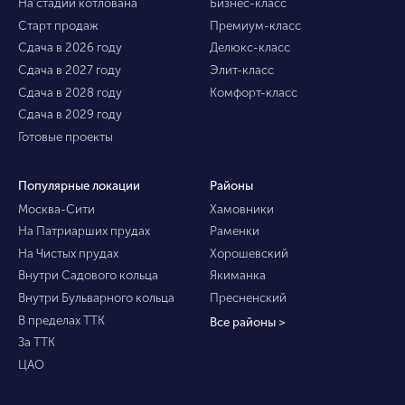
На стадии котлована
Бизнес-класс
Старт продаж
Премиум-класс
Сдача в 2026 году
Делюкс-класс
Сдача в 2027 году
Элит-класс
Сдача в 2028 году
Комфорт-класс
Сдача в 2029 году
Готовые проекты
Популярные локации
Районы
Москва-Сити
Хамовники
На Патриарших прудах
Раменки
На Чистых прудах
Хорошевский
Внутри Садового кольца
Якиманка
Внутри Бульварного кольца
Пресненский
В пределах ТТК
Все районы >
За ТТК
ЦАО