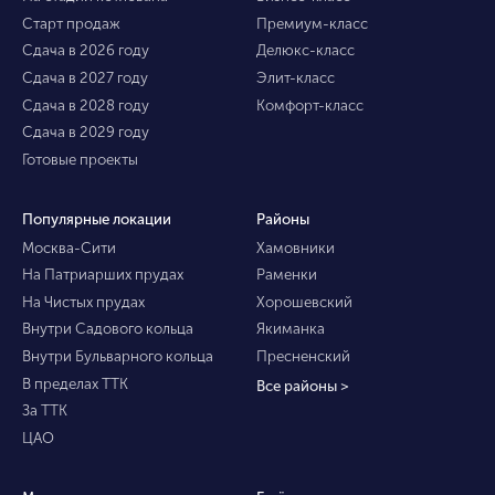
Старт продаж
Премиум-класс
Сдача в 2026 году
Делюкс-класс
Сдача в 2027 году
Элит-класс
Сдача в 2028 году
Комфорт-класс
Сдача в 2029 году
Готовые проекты
Популярные локации
Районы
Москва-Сити
Хамовники
На Патриарших прудах
Раменки
На Чистых прудах
Хорошевский
Внутри Садового кольца
Якиманка
Внутри Бульварного кольца
Пресненский
В пределах ТТК
Все районы >
За ТТК
ЦАО