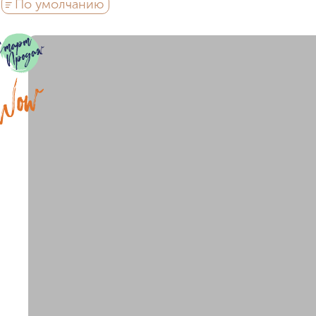
По умолчанию
район не важен
в предела
внутри Бульварного кольца
у Кремля
у воды
у пар
мин. цена
макс. цена
на Патриарших
на Чистых
до 15 миллионов
15-30 миллионов
в Долине реки Сетунь
в С
30-50 миллионов
50-70 миллионо
внутри Садового Кольца
70-100 миллионов
от 100 миллио