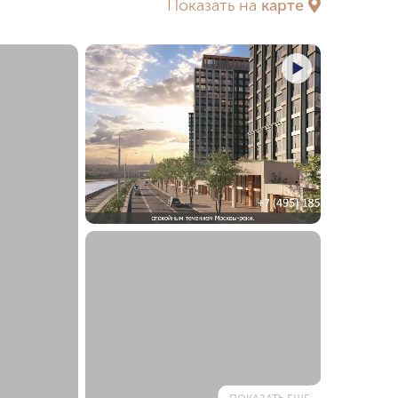
Показать на
карте
х ТТК
За ТТК
ка
у МГУ
еребряном бору
в
нов