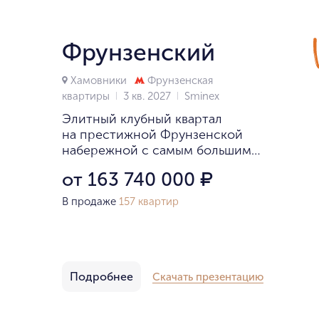
Фрунзенский
Хамовники
Фрунзенская
квартиры
3 кв. 2027
Smineх
Элитный клубный квартал
на престижной Фрунзенской
набережной с самым большим
в своём классе парком 3,1 га.
от 163 740 000
₽
Масштабная инфраструктура
с Clubhouse только для жителей:
В продаже
157 квартир
клубная гостиная, детский клуб
и фитнес.
Подробнее
Скачать презентацию