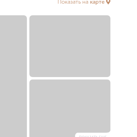
Показать на
карте
х ТТК
За ТТК
ка
у МГУ
еребряном бору
в
нов