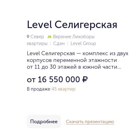
Level Селигерская
Север
Верхние Лихоборы
квартиры
Сдан
Level Group
Level Селигерская — комплекс из двух
корпусов переменной этажности
от 11 до 30 этажей в южной части
района Западное Дегунино. Фасады
от 16 550 000
₽
выполнены из кирпича, отделаны
металлическими панелями белого
В продаже
45 квартир
цвета
Подробнее
Скачать презентацию