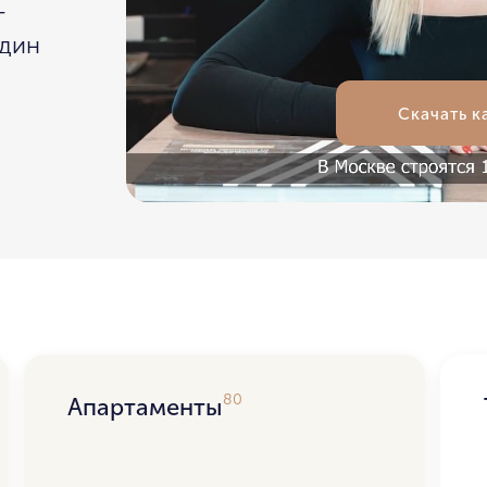
г
один
СКАЧА
Скачать к
персональных данных.
80
Апартаменты