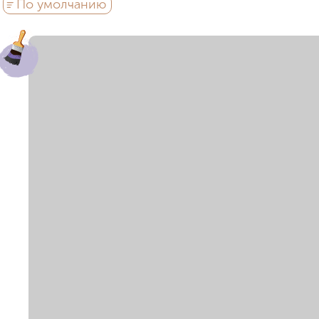
По умолчанию
район не важен
в предела
внутри Бульварного кольца
у Кремля
у воды
у пар
мин. цена
макс. цена
на Патриарших
на Чистых
до 15 миллионов
15-30 миллионов
в Долине реки Сетунь
в С
30-50 миллионов
50-70 миллионо
внутри Садового Кольца
70-100 миллионов
от 100 миллио