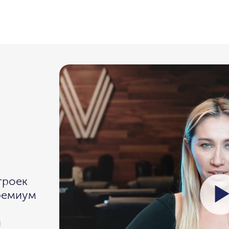
троек
премиум
и