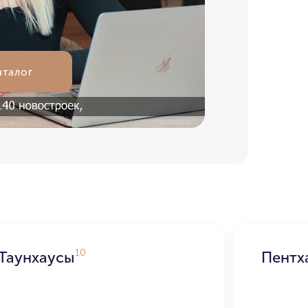
ТЬ
аталог
10
Таунхаусы
Пентх