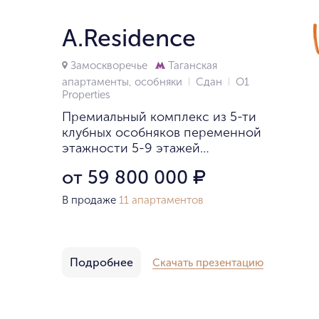
A.Residence
Замоскворечье
Таганская
апартаменты, особняки
Сдан
О1
Properties
Премиальный комплекс из 5-ти
клубных особняков переменной
этажности 5-9 этажей
на Садовнической улице в районе
от 59 800 000
₽
Замоскворечье.
В продаже
11 апартаментов
Подробнее
Скачать презентацию