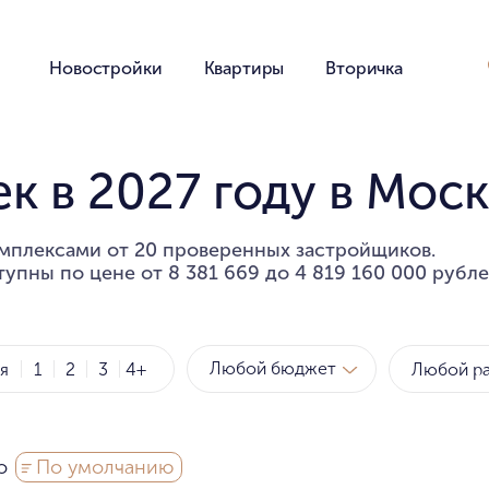
Новостройки
Квартиры
Вторичка
к в 2027 году в Мос
мплексами от 20 проверенных застройщиков.
упны по цене от 8 381 669 до 4 819 160 000 рубле
Любой бюджет
ия
1
2
3
4+
Метро
за квартиру
о
По умолчанию