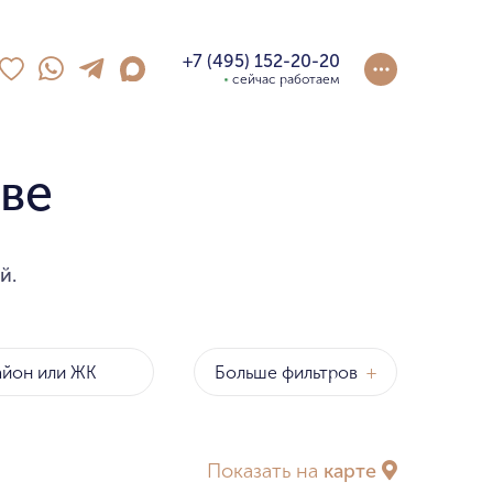
+7 (495) 152-20-20
сейчас работаем
кве
й.
Больше фильтров
+
Районы
за метр
Показать на
карте