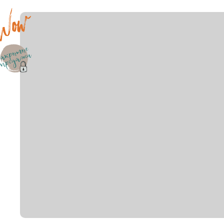
район не важен
в предела
внутри Бульварного кольца
у Кремля
у воды
у пар
мин. цена
макс. цена
на Патриарших
на Чистых
до 15 миллионов
15-30 миллионов
в Долине реки Сетунь
в С
30-50 миллионов
50-70 миллионо
внутри Садового Кольца
70-100 миллионов
от 100 миллио