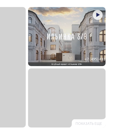
х ТТК
За ТТК
ка
у МГУ
еребряном бору
в
нов
ПОКАЗАТЬ ЕЩЕ