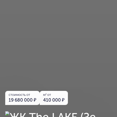
стоимость от
м
от
2
19 680 000
₽
410 000
₽