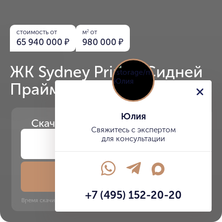
стоимость от
м
от
2
65 940 000
₽
980 000
₽
ЖК Sydney Prime (Сидней
Прайм)
Юлия
Скачайте
презентацию проекта
Свяжитесь с экспертом
для консультации
Скачать презентацию
+7 (495) 152-20-20
Время скачивания: 6 секунд | PDF, 13 MB | Обновлён 3 июня 2022