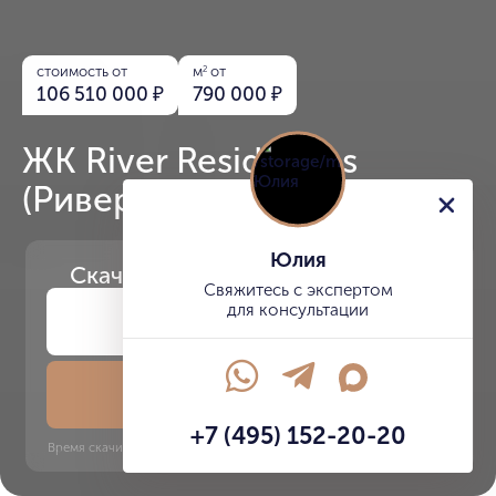
стоимость от
м
от
2
106 510 000
₽
790 000
₽
ЖК River Residences
(Ривер Резиденс)
Юлия
Скачайте
презентацию проекта
Свяжитесь с экспертом
для консультации
Скачать презентацию
+7 (495) 152-20-20
Время скачивания: 6 секунд | PDF, 13 MB | Обновлён 3 июня 2022