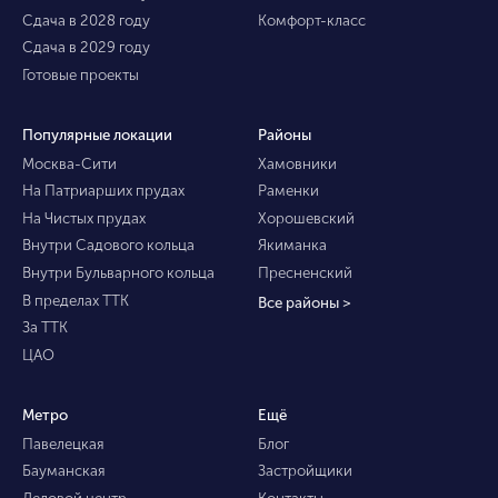
Сдача в 2028 году
Комфорт-класс
Сдача в 2029 году
Готовые проекты
Популярные локации
Районы
Москва-Сити
Хамовники
На Патриарших прудах
Раменки
На Чистых прудах
Хорошевский
Внутри Садового кольца
Якиманка
Внутри Бульварного кольца
Пресненский
В пределах ТТК
Все районы >
За ТТК
ЦАО
Метро
Ещё
Павелецкая
Блог
Бауманская
Застройщики
Деловой центр
Контакты