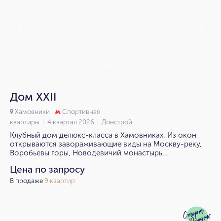
1/10
Дом XXII
Хамовники
Спортивная
квартиры
4 квартал 2026
Донстрой
Клубный дом делюкс-класса в Хамовниках. Из окон
открываются завораживающие виды на Москву-реку,
Воробьевы горы, Новодевичий монастырь
и на ландшафтный двор с тенистыми аллеями и прудом.
Цена по запросу
В продаже
9 квартир