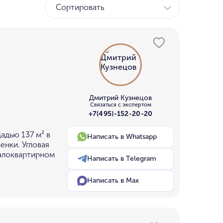
Сортировать
ТК
у МГУ
ном бору
Дмитрий Кузнецов
Связаться с экспертом
+7(495)-152-20-20
адью 137 м² в
Написать в Whatsapp
енки. Угловая
малоквартирном
Написать в Telegram
Написать в Max