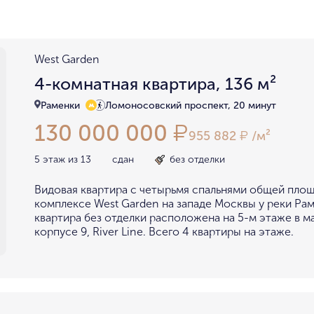
район не важен
в пределах ТТК
внутри Бульварного кольца
За Т
у Кремля
у воды
у парка
West Garden
мин. цена
макс. цена
4-комнатная квартира, 136 м²
на Патриарших
на Чистых
до 15 миллионов
15-30 миллионов
Раменки
Ломоносовский проспект, 20 минут
в Долине реки Сетунь
в Серебря
130 000 000
₽
30-50 миллионов
50-70 миллионов
внутри Садового Кольца
955 882
/м²
₽
70-100 миллионов
от 100 миллионов
5 этаж из 13
сдан
без отделки
Видовая квартира с четырьмя спальнями общей площ
комплексе West Garden на западе Москвы у реки Рам
квартира без отделки расположена на 5-м этаже в 
корпусе 9, River Line. Всего 4 квартиры на этаже.