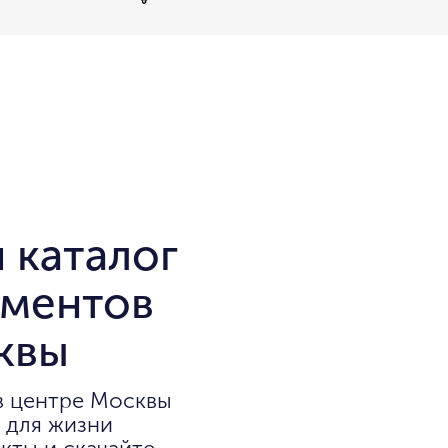
 каталог
аментов
квы
в центре Москвы
 для жизни