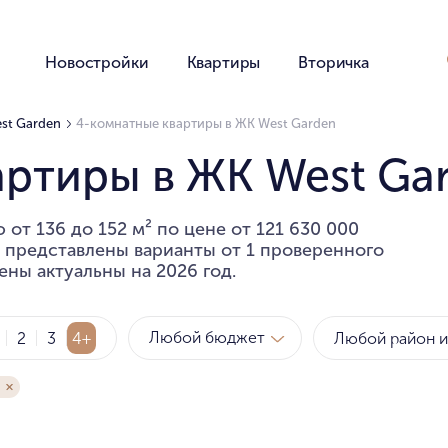
Новостройки
Квартиры
Вторичка
st Garden
4-комнатные квартиры в ЖК West Garden
артиры в ЖК West Ga
от 136 до 152 м² по цене от 121 630 000
е представлены варианты от 1 проверенного
ены актуальны на 2026 год.
Любой бюджет
2
3
4+
Метро
Рай
за квартиру
за мет
Любой бюджет