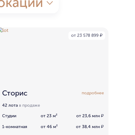
окации
от 23 578 899
₽
Сторис
подробнее
42 лота
в продаже
Студии
от 23 м²
от 23,6 млн
₽
1-комнатная
от 46 м²
от 38,4 млн
₽