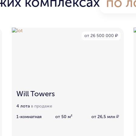
жих комплексах
по л
от 26 500 000
₽
Will Towers
4 лота
в продаже
1-комнатная
от 50 м²
от 26,5 млн
₽