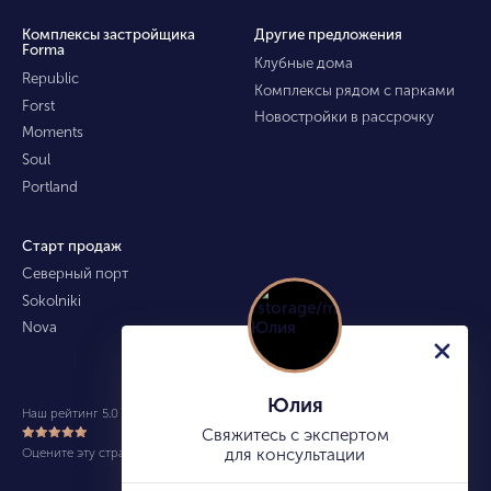
Комплексы застройщика
Другие предложения
Forma
Клубные дома
Republic
Комплексы рядом с парками
Forst
Новостройки в рассрочку
Moments
Soul
Portland
Старт продаж
Северный порт
Sokolniki
Nova
Юлия
Наш рейтинг 5.0 из 5 (490)
Свяжитесь с экспертом
Оцените эту страницу
для консультации