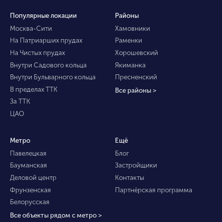
Популярные локации
Районы
Москва-Сити
Хамовники
На Патриарших прудах
Раменки
На Чистых прудах
Хорошевский
Внутри Садового кольца
Якиманка
Внутри Бульварного кольца
Пресненский
В пределах ТТК
Все районы >
За ТТК
ЦАО
Метро
Ещё
Павелецкая
Блог
Бауманская
Застройщики
Деловой центр
Контакты
Фрунзенская
Партнёрская программа
Белорусская
Все объекты рядом с метро >