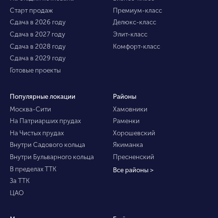
Старт продаж
Премиум-класс
Сдача в 2026 году
Делюкс-класс
Сдача в 2027 году
Элит-класс
Сдача в 2028 году
Комфорт-класс
Сдача в 2029 году
Готовые проекты
Популярные локации
Районы
Москва-Сити
Хамовники
На Патриарших прудах
Раменки
На Чистых прудах
Хорошевский
Внутри Садового кольца
Якиманка
Внутри Бульварного кольца
Пресненский
В пределах ТТК
Все районы >
За ТТК
ЦАО