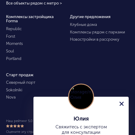
Все объекты рядом с метро >
Комплексы застройщика
Другие предложения
Forma
Клубные дома
Republic
Комплексы рядом с парками
Forst
Новостройки в рассрочку
Moments
Soul
Portland
Старт продаж
Северный порт
Sokolniki
Nova
Юлия
Наш рейтинг 5.0 из 5 (490)
Свяжитесь с экспертом
Оцените эту страницу
для консультации