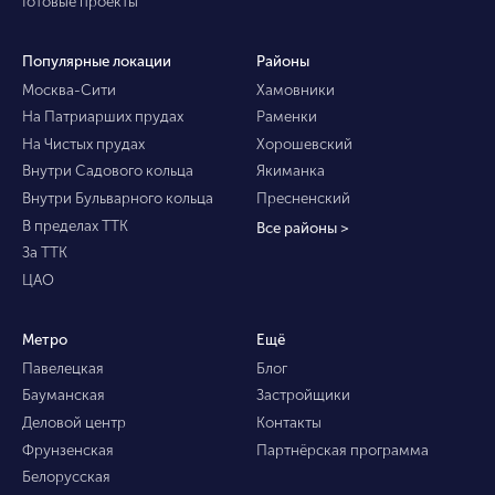
Готовые проекты
Популярные локации
Районы
Москва-Сити
Хамовники
На Патриарших прудах
Раменки
На Чистых прудах
Хорошевский
Внутри Садового кольца
Якиманка
Внутри Бульварного кольца
Пресненский
В пределах ТТК
Все районы >
За ТТК
ЦАО
Метро
Ещё
Павелецкая
Блог
Бауманская
Застройщики
Деловой центр
Контакты
Фрунзенская
Партнёрская программа
Белорусская