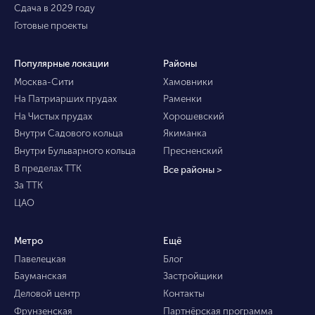
Сдача в 2029 году
Готовые проекты
Популярные локации
Районы
Москва-Сити
Хамовники
На Патриарших прудах
Раменки
На Чистых прудах
Хорошевский
Внутри Садового кольца
Якиманка
Внутри Бульварного кольца
Пресненский
В пределах ТТК
Все районы >
За ТТК
ЦАО
Метро
Ещё
Павелецкая
Блог
Бауманская
Застройщики
Деловой центр
Контакты
Фрунзенская
Партнёрская программа