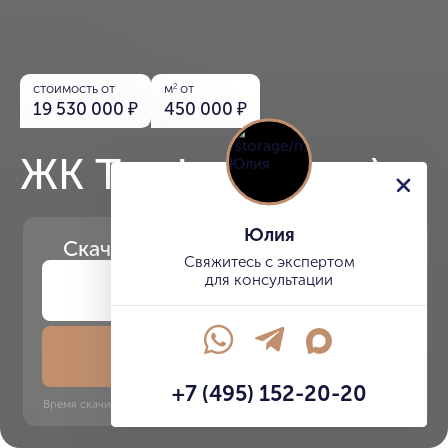
стоимость от
м
от
2
19 530 000
₽
450 000
₽
ЖК Twelve (Твелв)
Юлия
Скачайте
презентацию проекта
Свяжитесь с экспертом
для консультации
Скачать презентацию
+7 (495) 152-20-20
Время скачивания: 6 секунд | PDF, 13 MB | Обновлён 3 июня 2022