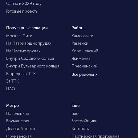
Сдача в 2029 году
Готовые проекты
Популярные локации
Районы
Москва-Сити
Хамовники
На Патриарших прудах
Раменки
На Чистых прудах
Хорошевский
Внутри Садового кольца
Якиманка
Внутри Бульварного кольца
Пресненский
В пределах ТТК
Все районы >
За ТТК
ЦАО
Метро
Ещё
Павелецкая
Блог
Бауманская
Застройщики
Деловой центр
Контакты
Фрунзенская
Партнёрская программа