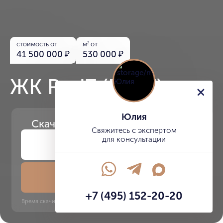
стоимость от
м
от
2
41 500 000
₽
530 000
₽
ЖК Red7 (Ред7)
Юлия
Скачайте
презентацию проекта
Свяжитесь с экспертом
для консультации
Скачать презентацию
+7 (495) 152-20-20
Время скачивания: 6 секунд | PDF, 13 MB | Обновлён 3 июня 2022