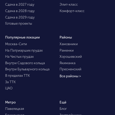
Сдача в 2027 году
Элит-класс
Сдача в 2028 году
Комфорт-класс
Сдача в 2029 году
Готовые проекты
Популярные локации
Районы
Москва-Сити
Хамовники
На Патриарших прудах
Раменки
На Чистых прудах
Хорошевский
Внутри Садового кольца
Якиманка
Внутри Бульварного кольца
Пресненский
В пределах ТТК
Все районы >
За ТТК
ЦАО
Метро
Ещё
Павелецкая
Блог
Бауманская
Застройщики