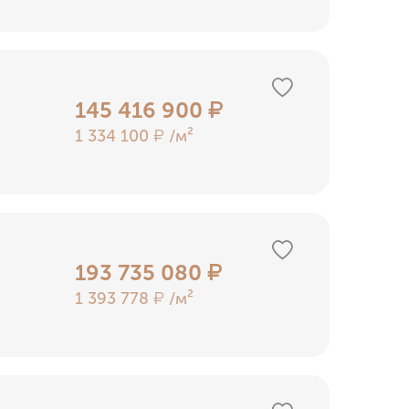
145 416 900
₽
1 334 100
/м²
₽
193 735 080
₽
1 393 778
/м²
₽