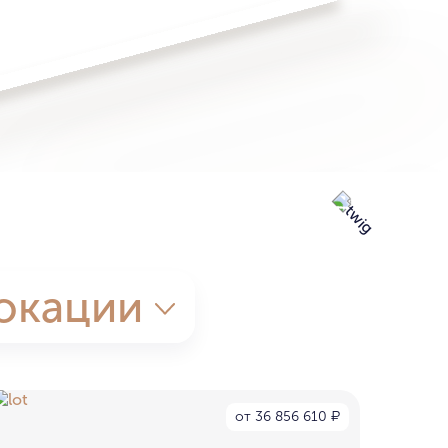
окации
от 36 856 610
₽