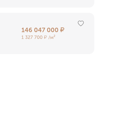
146 047 000
₽
1 327 700
/м²
₽