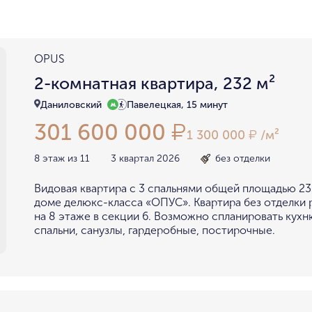
район не важен
в пределах ТТК
внутри Бульварного кольца
За Т
у Кремля
у воды
у парка
OPUS
мин. цена
макс. цена
2-комнатная квартира, 232 м²
на Патриарших
на Чистых
до 15 миллионов
15-30 миллионов
Даниловский
Павелецкая, 15 минут
в Долине реки Сетунь
в Серебря
301 600 000
₽
30-50 миллионов
50-70 миллионов
внутри Садового Кольца
1 300 000
/м²
₽
70-100 миллионов
от 100 миллионов
8 этаж из 11
3 квартал 2026
без отделки
Видовая квартира с 3 спальнями общей площадью 23
доме делюкс-класса «ОПУС». Квартира без отделки
на 8 этаже в секции 6. Возможно спланировать кухн
спальни, санузлы, гардеробные, постирочные.