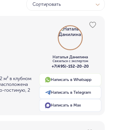
Сортировать
ТК
у МГУ
ном бору
Наталья Данилина
Связаться с экспертом
+7(495)-152-20-20
2 м² в клубном
Написать в Whatsapp
 расположена
ю-гостиную, 2
Написать в Telegram
Написать в Max