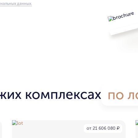
нальных данных.
жих комплексах
по л
от 21 606 080
₽