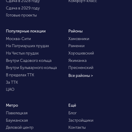
Сдача в 2028 году
Комфорт-класс
Сдача в 2029 году
Готовые проекты
Популярные локации
Районы
Москва-Сити
Хамовники
На Патриарших прудах
Раменки
На Чистых прудах
Хорошевский
Внутри Садового кольца
Якиманка
Внутри Бульварного кольца
Пресненский
В пределах ТТК
Все районы >
За ТТК
ЦАО
Метро
Ещё
Павелецкая
Блог
Бауманская
Застройщики
Деловой центр
Контакты