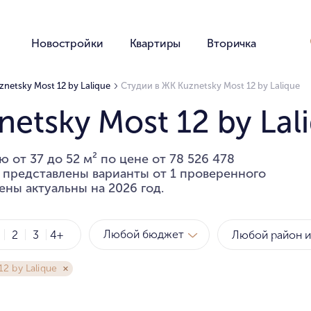
Новостройки
Квартиры
Вторичка
netsky Most 12 by Lalique
Студии в ЖК Kuznetsky Most 12 by Lalique
etsky Most 12 by Lal
 от 37 до 52 м² по цене от 78 526 478
е представлены варианты от 1 проверенного
ены актуальны на 2026 год.
Любой бюджет
2
3
4+
12 by Lalique
Метро
Рай
за квартиру
за мет
Любой бюджет