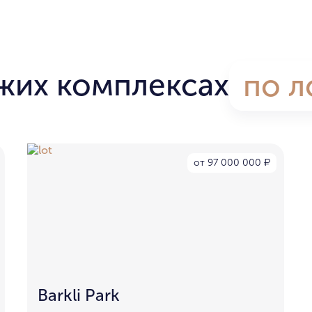
жих комплексах
по л
от 97 000 000
₽
Barkli Park