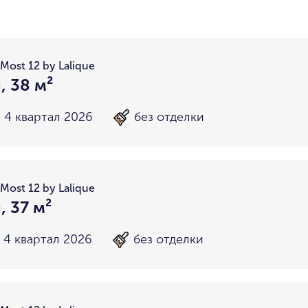
район не важен
в пределах ТТК
внутри Бульварного кольца
За Т
у Кремля
у воды
у парка
мин. цена
макс. цена
Most 12 by Lalique
на Патриарших
на Чистых
, 38 м²
до 15 миллионов
15-30 миллионов
в Долине реки Сетунь
в Серебря
4 квартал 2026
без отделки
30-50 миллионов
50-70 миллионов
внутри Садового Кольца
70-100 миллионов
от 100 миллионов
Most 12 by Lalique
, 37 м²
4 квартал 2026
без отделки