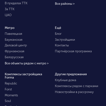
В пределах ТТК
Все районы >
За ТТК
ЦАО
Метро
Ещё
Павелецкая
Блог
Бауманская
Застройщики
Деловой центр
Контакты
Фрунзенская
Партнёрская программа
Белорусская
Все объекты рядом с метро >
Комплексы застройщика
Другие предложения
Forma
Клубные дома
Republic
Комплексы рядом с парками
Forst
Новостройки в рассрочку
Moments
Soul