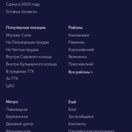
Сдача в 2029 году
Готовые проекты
Популярные локации
Районы
Москва-Сити
Хамовники
На Патриарших прудах
Раменки
На Чистых прудах
Хорошевский
Внутри Садового кольца
Якиманка
Внутри Бульварного кольца
Пресненский
В пределах ТТК
Все районы >
За ТТК
ЦАО
Метро
Ещё
Павелецкая
Блог
Бауманская
Застройщики
Деловой центр
Контакты
Фрунзенская
Партнёрская программа