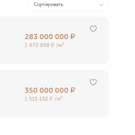
Сортировать
ТК
у МГУ
283 000 000
₽
1 473 958
/м²
₽
ном бору
350 000 000
₽
1 515 152
/м²
₽