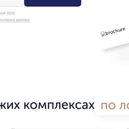
юня 2022
нальных данных.
жих комплексах
по л