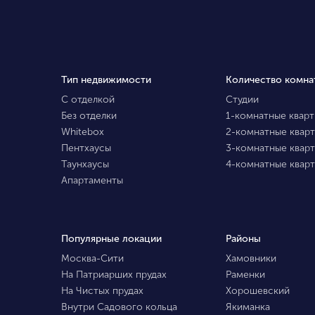
Тип недвижимости
Количество комна
С отделкой
Студии
Без отделки
1-комнатные квар
Whitebox
2-комнатные квар
Пентхаусы
3-комнатные квар
Таунхаусы
4-комнатные квар
Апартаменты
Популярные локации
Районы
Москва-Сити
Хамовники
На Патриарших прудах
Раменки
На Чистых прудах
Хорошевский
Внутри Садового кольца
Якиманка