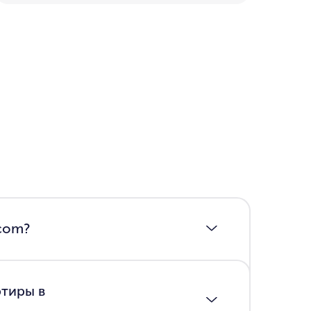
.com?
ртиры в