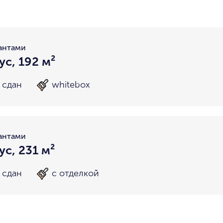
район не важен
в пределах ТТК
внутри Бульварного кольца
За Т
у Кремля
у воды
у парка
мин. цена
макс. цена
антами
на Патриарших
на Чистых
ус, 192 м²
до 15 миллионов
15-30 миллионов
в Долине реки Сетунь
в Серебря
сдан
whitebox
30-50 миллионов
50-70 миллионов
внутри Садового Кольца
70-100 миллионов
от 100 миллионов
антами
ус, 231 м²
сдан
с отделкой