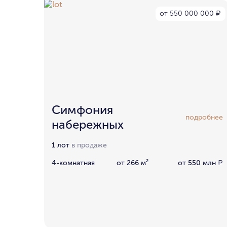
от 550 000 000
₽
Симфония
подробнее
набережных
1 лот
в продаже
4-комнатная
от 266 м²
от 550 млн
₽