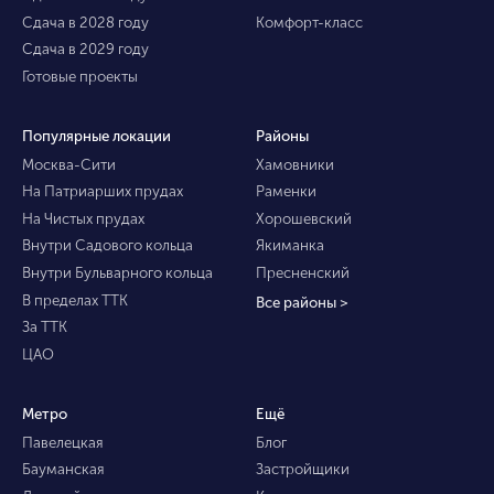
Сдача в 2028 году
Комфорт-класс
Сдача в 2029 году
Готовые проекты
Популярные локации
Районы
Москва-Сити
Хамовники
На Патриарших прудах
Раменки
На Чистых прудах
Хорошевский
Внутри Садового кольца
Якиманка
Внутри Бульварного кольца
Пресненский
В пределах ТТК
Все районы >
За ТТК
ЦАО
Метро
Ещё
Павелецкая
Блог
Бауманская
Застройщики