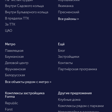
Внутри Садового кольца
Якиманка
Внутри Бульварного кольца
Пресненский
В пределах ТТК
Все районы >
За ТТК
ЦАО
Метро
Ещё
Павелецкая
Блог
Бауманская
Застройщики
Деловой центр
Контакты
Фрунзенская
Партнёрская программа
Белорусская
Все объекты рядом с метро >
Комплексы застройщика
Другие предложения
Forma
Клубные дома
Republic
Комплексы рядом с парками
Forst
Новостройки в рассрочку