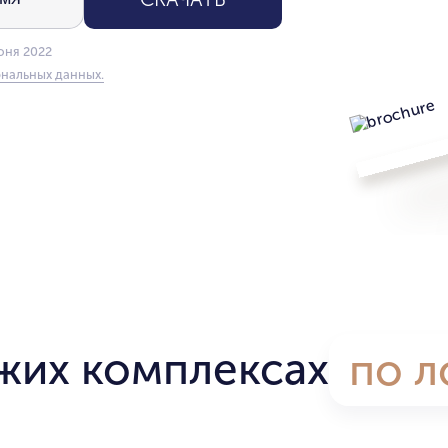
юня 2022
нальных данных.
жих комплексах
по л