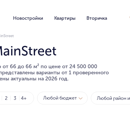
Новостройки
Квартиры
Вторичка
inStreet
ainStreet
от 66 до 66 м² по цене от 24 500 000
 представлены варианты от 1 проверенного
ены актуальны на 2026 год.
Любой бюджет
2
3
4+
Метро
Рай
за квартиру
за мет
Любой бюджет