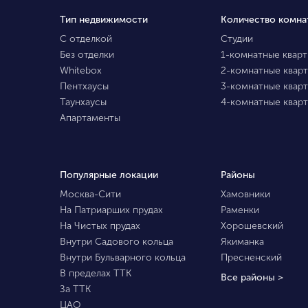
Тип недвижимости
Количество комна
С отделкой
Студии
Без отделки
1-комнатные квар
Whitebox
2-комнатные квар
Пентхаусы
3-комнатные квар
Таунхаусы
4-комнатные квар
Апартаменты
Популярные локации
Районы
Москва-Сити
Хамовники
На Патриарших прудах
Раменки
На Чистых прудах
Хорошевский
Внутри Садового кольца
Якиманка
Внутри Бульварного кольца
Пресненский
В пределах ТТК
Все районы >
За ТТК
ЦАО