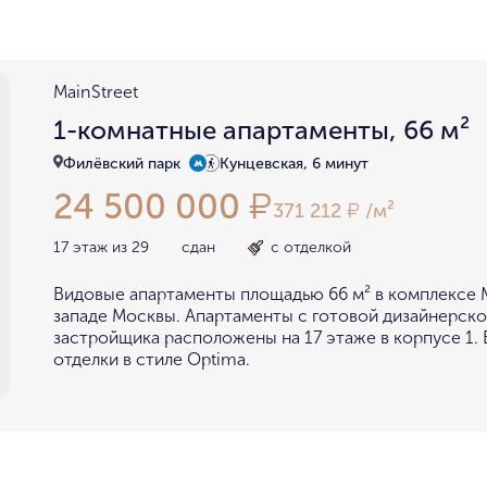
район не важен
в пределах ТТК
внутри Бульварного кольца
За Т
у Кремля
у воды
у парка
MainStreet
мин. цена
макс. цена
1-комнатные апартаменты, 66 м²
на Патриарших
на Чистых
до 15 миллионов
15-30 миллионов
Филёвский парк
Кунцевская, 6 минут
в Долине реки Сетунь
в Серебря
24 500 000
₽
30-50 миллионов
50-70 миллионов
внутри Садового Кольца
371 212
/м²
₽
70-100 миллионов
от 100 миллионов
17 этаж из 29
сдан
с отделкой
Видовые апартаменты площадью 66 м² в комплексе M
западе Москвы. Апартаменты с готовой дизайнерско
застройщика расположены на 17 этаже в корпусе 1. 
отделки в стиле Optima.