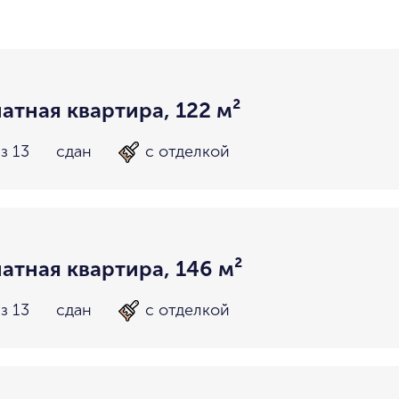
район не важен
в пределах ТТК
внутри Бульварного кольца
За Т
у Кремля
у воды
у парка
мин. цена
макс. цена
на Патриарших
на Чистых
атная квартира, 122 м²
до 15 миллионов
15-30 миллионов
в Долине реки Сетунь
в Серебря
з 13
сдан
с отделкой
30-50 миллионов
50-70 миллионов
внутри Садового Кольца
70-100 миллионов
от 100 миллионов
атная квартира, 146 м²
з 13
сдан
с отделкой