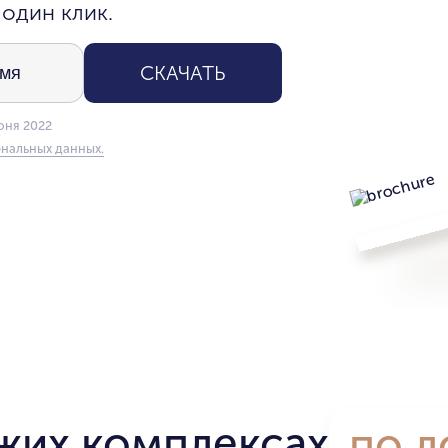
 один клик.
СКАЧАТЬ
юня 2022
нальных данных.
жих комплексах
по л