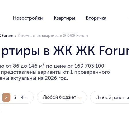
Новостройки
Квартиры
Вторичка
К Forum
2-комнатные квартиры в ЖК ЖК Forum
артиры в ЖК ЖК For
 от 86 до 146 м² по цене от 169 703 100
е представлены варианты от 1 проверенного
ены актуальны на 2026 год.
Любой бюджет
2
3
4+
Метро
Рай
за квартиру
за мет
Любой бюджет