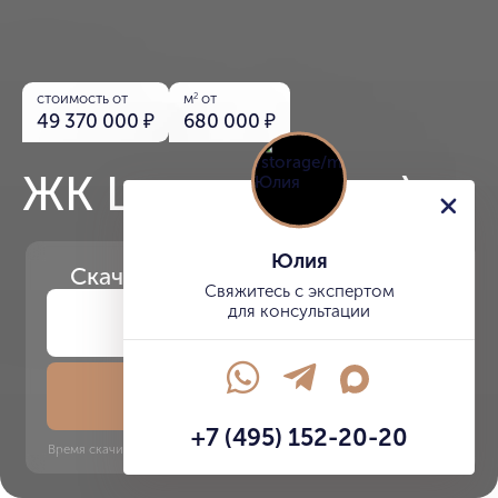
стоимость от
м
от
2
49 370 000
₽
680 000
₽
ЖК Logos (Логос)
Юлия
Скачайте
презентацию проекта
Свяжитесь с экспертом
для консультации
Скачать презентацию
+7 (495) 152-20-20
Время скачивания: 6 секунд | PDF, 13 MB | Обновлён 3 июня 2022