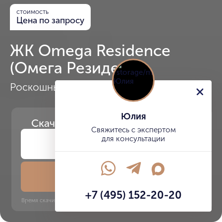
стоимость
Цена по запросу
ЖК Omega Residence
(Омега Резиденс)
Роскошный клубный дом с видом на МГУ
Юлия
Скачайте
презентацию проекта
Свяжитесь с экспертом
для консультации
Скачать презентацию
+7 (495) 152-20-20
Время скачивания: 6 секунд | PDF, 13 MB | Обновлён 3 июня 2022