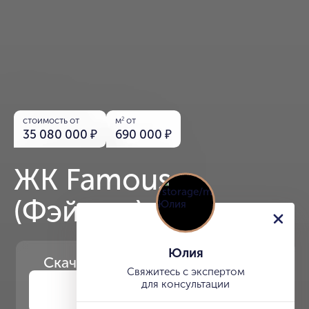
стоимость от
м
от
2
35 080 000
₽
690 000
₽
ЖК Famous
(Фэймос)
Юлия
Скачайте
презентацию проекта
Свяжитесь с экспертом
для консультации