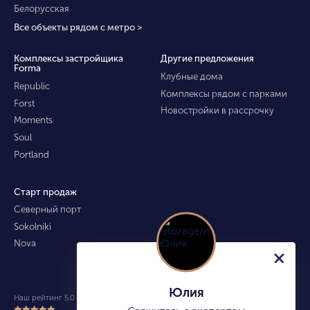
Белорусская
Все объекты рядом с метро >
Комплексы застройщика
Другие предложения
Forma
Клубные дома
Republic
Комплексы рядом с парками
Forst
Новостройки в рассрочку
Moments
Soul
Portland
Старт продаж
Северный порт
Sokolniki
Nova
Юлия
Наш рейтинг 5.0 из 5 (490)