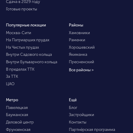
Сдача в 2029 году
Готовые проекты
Популярные локации
Районы
Москва-Сити
Хамовники
На Патриарших прудах
Раменки
На Чистых прудах
Хорошевский
Внутри Садового кольца
Якиманка
Внутри Бульварного кольца
Пресненский
В пределах ТТК
Все районы >
За ТТК
ЦАО
Метро
Ещё
Павелецкая
Блог
Бауманская
Застройщики
Деловой центр
Контакты
Фрунзенская
Партнёрская программа