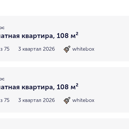
район не важен
в пределах ТТК
внутри Бульварного кольца
За Т
у Кремля
у воды
у парка
мин. цена
макс. цена
рс
на Патриарших
на Чистых
атная квартира, 108 м²
до 15 миллионов
15-30 миллионов
в Долине реки Сетунь
в Серебря
з 75
3 квартал 2026
whitebox
30-50 миллионов
50-70 миллионов
внутри Садового Кольца
70-100 миллионов
от 100 миллионов
рс
атная квартира, 108 м²
з 75
3 квартал 2026
whitebox