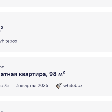
²
whitebox
рс
атная квартира, 98 м²
з 75
3 квартал 2026
whitebox
рс