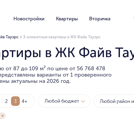
Новостройки
Квартиры
Вторичка
йв Тауэрс
3-комнатные квартиры в ЖК Файв Тауэрс
артиры в ЖК Файв Та
 от 87 до 109 м² по цене от 56 768 478
 представлены варианты от 1 проверенного
ены актуальны на 2026 год.
Любой бюджет
2
3
4+
Метро
Рай
за квартиру
за мет
Любой бюджет