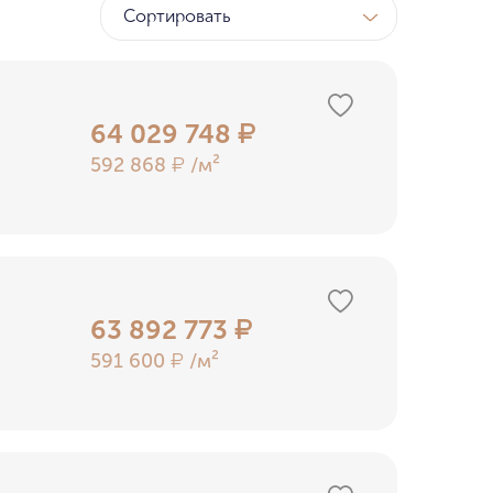
Сортировать
ТК
у МГУ
64 029 748
₽
592 868
/м²
₽
ном бору
63 892 773
₽
591 600
/м²
₽