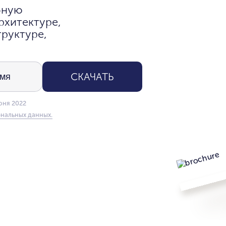
бную
рхитектуре,
руктуре,
СКАЧАТЬ
юня 2022
нальных данных.