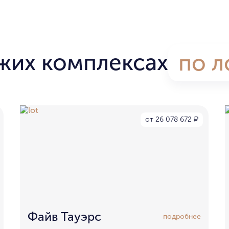
жих комплексах
по л
от 26 078 672
₽
Файв Тауэрс
подробнее