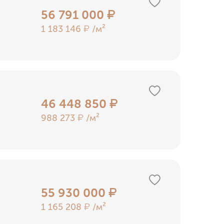
56 791 000
₽
1 183 146
/м²
₽
46 448 850
₽
988 273
/м²
₽
55 930 000
₽
1 165 208
/м²
₽