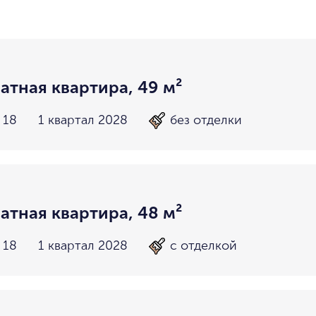
район не важен
в пределах ТТК
внутри Бульварного кольца
За Т
у Кремля
у воды
у парка
мин. цена
макс. цена
на Патриарших
на Чистых
атная квартира, 49 м²
до 15 миллионов
15-30 миллионов
в Долине реки Сетунь
в Серебря
 18
1 квартал 2028
без отделки
30-50 миллионов
50-70 миллионов
внутри Садового Кольца
70-100 миллионов
от 100 миллионов
атная квартира, 48 м²
 18
1 квартал 2028
с отделкой