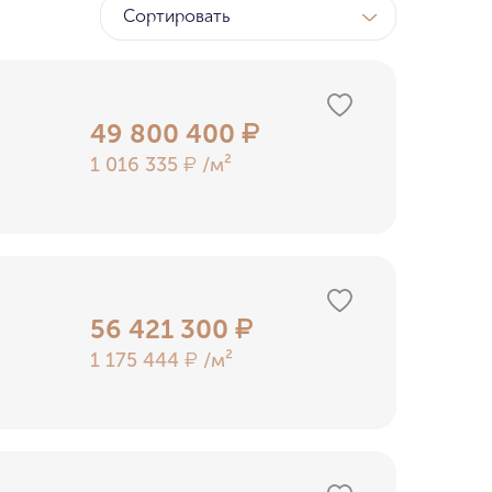
Сортировать
ТК
у МГУ
49 800 400
₽
1 016 335
/м²
₽
ном бору
56 421 300
₽
1 175 444
/м²
₽