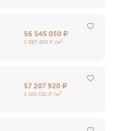
56 545 050
₽
1 087 405
/м²
₽
57 207 920
₽
1 100 152
/м²
₽