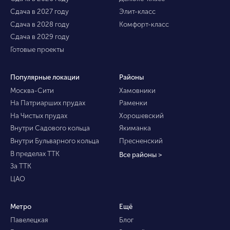
Сдача в 2027 году
Элит-класс
Сдача в 2028 году
Комфорт-класс
Сдача в 2029 году
Готовые проекты
Популярные локации
Районы
Москва-Сити
Хамовники
На Патриарших прудах
Раменки
На Чистых прудах
Хорошевский
Внутри Садового кольца
Якиманка
Внутри Бульварного кольца
Пресненский
В пределах ТТК
Все районы >
За ТТК
ЦАО
Метро
Ещё
Павелецкая
Блог