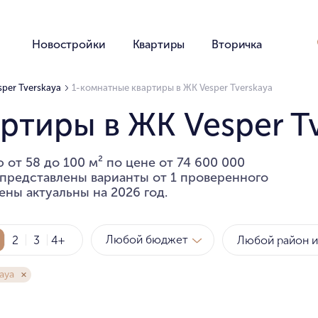
Новостройки
Квартиры
Вторичка
per Tverskaya
1-комнатные квартиры в ЖК Vesper Tverskaya
ртиры в ЖК Vesper T
от 58 до 100 м² по цене от 74 600 000
е представлены варианты от 1 проверенного
ены актуальны на 2026 год.
Любой бюджет
2
3
4+
aya
Метро
Рай
за квартиру
за мет
Любой бюджет