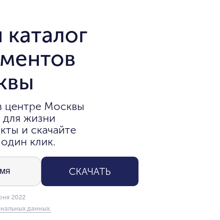
 каталог
аментов
квы
в центре Москвы
 для жизни
кты и скачайте
 один клик.
СКАЧАТЬ
юня 2022
нальных данных.