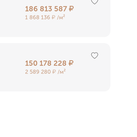
186 813 587
₽
1 868 136
/м²
₽
150 178 228
₽
2 589 280
/м²
₽