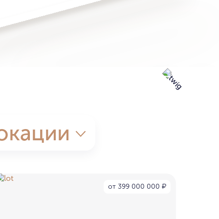
окации
от 399 000 000
₽