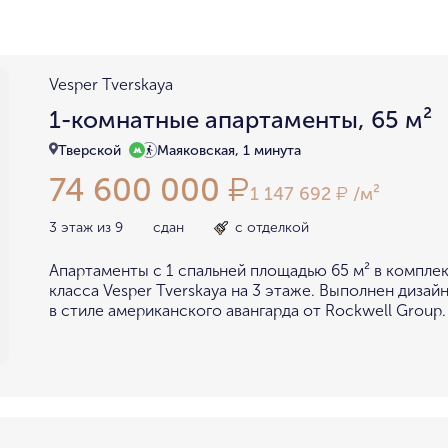
район не важен
в пределах ТТК
внутри Бульварного кольца
За Т
у Кремля
у воды
у парка
Vesper Tverskaya
мин. цена
макс. цена
1-комнатные апартаменты, 65 м²
на Патриарших
на Чистых
до 15 миллионов
15-30 миллионов
Тверской
Маяковская, 1 минута
в Долине реки Сетунь
в Серебря
74 600 000
₽
30-50 миллионов
50-70 миллионов
внутри Садового Кольца
1 147 692
/м²
₽
70-100 миллионов
от 100 миллионов
3 этаж из 9
сдан
с отделкой
Апартаменты с 1 спальней площадью 65 м² в компле
класса Vesper Tverskaya на 3 этаже. Выполнен диза
в стиле американского авангарда от Rockwell Group.