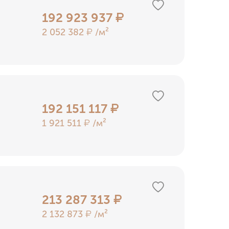
192 923 937
₽
2 052 382
/м²
₽
192 151 117
₽
1 921 511
/м²
₽
213 287 313
₽
2 132 873
/м²
₽