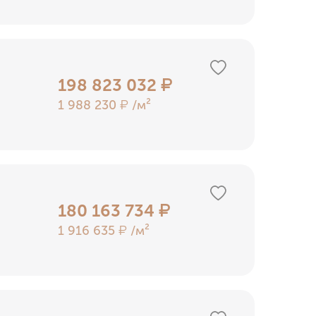
198 823 032
₽
1 988 230
/м²
₽
180 163 734
₽
1 916 635
/м²
₽