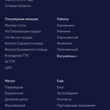
Готовые проекты
Популярные локации
Районы
Москва-Сити
Хамовники
На Патриарших прудах
Раменки
На Чистых прудах
Хорошевский
Внутри Садового кольца
Якиманка
Внутри Бульварного кольца
Пресненский
В пределах ТТК
Все районы >
За ТТК
ЦАО
Метро
Ещё
Павелецкая
Блог
Бауманская
Застройщики
Деловой центр
Контакты
Фрунзенская
Партнёрская программа