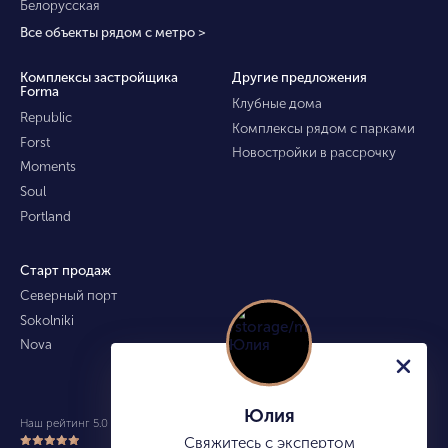
Белорусская
Все объекты рядом с метро >
Комплексы застройщика
Другие предложения
Forma
Клубные дома
Republic
Комплексы рядом с парками
Forst
Новостройки в рассрочку
Moments
Soul
Portland
Старт продаж
Северный порт
Sokolniki
Nova
Юлия
Наш рейтинг 5.0 из 5 (490)
Свяжитесь с экспертом