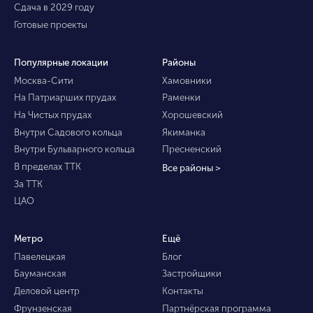
Сдача в 2029 году
Готовые проекты
Популярные локации
Районы
Москва-Сити
Хамовники
На Патриарших прудах
Раменки
На Чистых прудах
Хорошевский
Внутри Садового кольца
Якиманка
Внутри Бульварного кольца
Пресненский
В пределах ТТК
Все районы >
За ТТК
ЦАО
Метро
Ещё
Павелецкая
Блог
Бауманская
Застройщики
Деловой центр
Контакты
Фрунзенская
Партнёрская программа