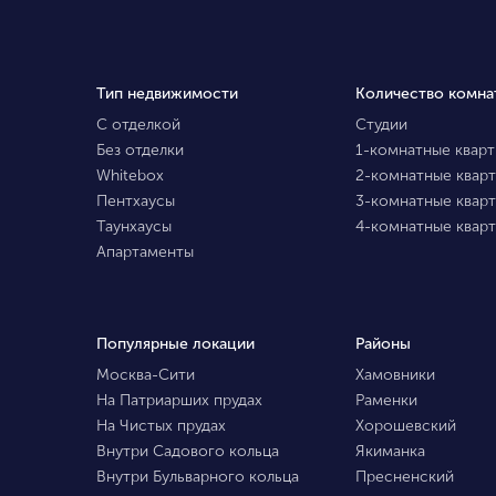
Тип недвижимости
Количество комна
С отделкой
Студии
Без отделки
1-комнатные квар
Whitebox
2-комнатные квар
Пентхаусы
3-комнатные квар
Таунхаусы
4-комнатные квар
Апартаменты
Популярные локации
Районы
Москва-Сити
Хамовники
На Патриарших прудах
Раменки
На Чистых прудах
Хорошевский
Внутри Садового кольца
Якиманка
Внутри Бульварного кольца
Пресненский