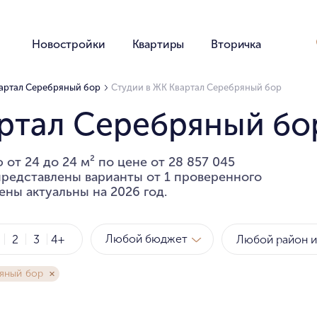
Новостройки
Квартиры
Вторичка
вартал Серебряный бор
Студии в ЖК Квартал Серебряный бор
артал Серебряный бо
от 24 до 24 м² по цене от 28 857 045
 представлены варианты от 1 проверенного
ены актуальны на 2026 год.
Любой бюджет
2
3
4+
яный бор
Метро
Рай
за квартиру
за мет
Любой бюджет