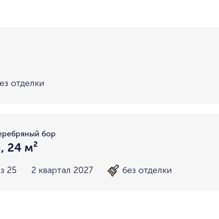
район не важен
в пределах ТТК
внутри Бульварного кольца
За Т
у Кремля
у воды
у парка
мин. цена
макс. цена
на Патриарших
на Чистых
до 15 миллионов
15-30 миллионов
в Долине реки Сетунь
в Серебря
ез отделки
30-50 миллионов
50-70 миллионов
внутри Садового Кольца
70-100 миллионов
от 100 миллионов
еребряный бор
, 24 м²
з 25
2 квартал 2027
без отделки