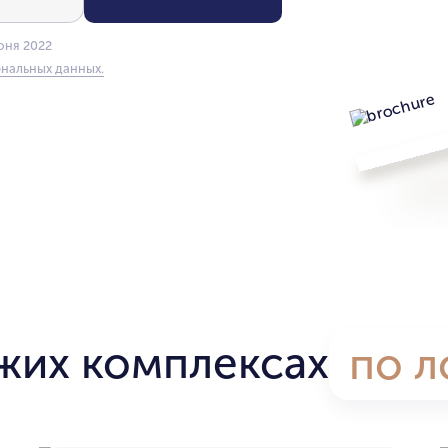
юня 2022
нальных данных.
жих комплексах
по л