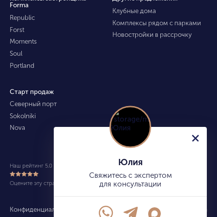
Forma
Клубные дома
Republic
Комплексы рядом с парками
Forst
Новостройки в рассрочку
Moments
Soul
Portland
Старт продаж
Северный порт
Sokolniki
Nova
Юлия
Наш рейтинг 5.0 из 5 (490)
Свяжитесь с экспертом
Оцените эту страницу
для консультации
Конфиденциальность
Карта сайта
info@kupitekvartiru.com