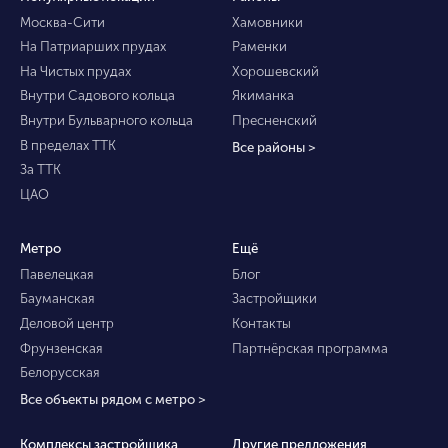
Москва-Сити
Хамовники
На Патриарших прудах
Раменки
На Чистых прудах
Хорошевский
Внутри Садового кольца
Якиманка
Внутри Бульварного кольца
Пресненский
В пределах ТТК
Все районы >
За ТТК
ЦАО
Метро
Ещё
Павелецкая
Блог
Бауманская
Застройщики
Деловой центр
Контакты
Фрунзенская
Партнёрская программа
Белорусская
Все объекты рядом с метро >
Комплексы застройщика
Другие предложения