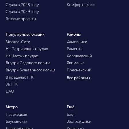
Сдача в 2028 году
Комфорт-класс
Сдача в 2029 году
Готовые проекты
Популярные локации
Районы
Москва-Сити
Хамовники
На Патриарших прудах
Раменки
На Чистых прудах
Хорошевский
Внутри Садового кольца
Якиманка
Внутри Бульварного кольца
Пресненский
В пределах ТТК
Все районы >
За ТТК
ЦАО
Метро
Ещё
Павелецкая
Блог
Бауманская
Застройщики
Деловой центр
Контакты