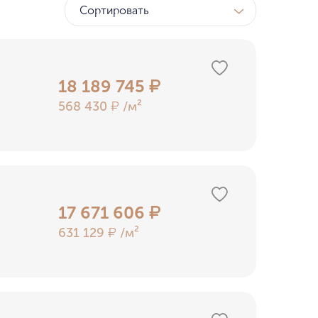
Сортировать
ТК
у МГУ
18 189 745
₽
568 430
/м²
₽
ном бору
17 671 606
₽
631 129
/м²
₽