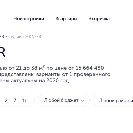
Новостройки
Квартиры
Вторичка
ER
студии в ЖК VEER
R
ю от 21 до 38 м² по цене от 15 664 480
 представлены варианты от 1 проверенного
ены актуальны на 2026 год.
Любой бюджет
2
3
4+
Метро
Рай
за квартиру
за мет
Любой бюджет