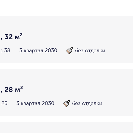
район не важен
в пределах ТТК
внутри Бульварного кольца
За Т
у Кремля
у воды
у парка
мин. цена
макс. цена
на Патриарших
на Чистых
, 32 м²
до 15 миллионов
15-30 миллионов
в Долине реки Сетунь
в Серебря
з 38
3 квартал 2030
без отделки
30-50 миллионов
50-70 миллионов
внутри Садового Кольца
70-100 миллионов
от 100 миллионов
, 28 м²
 25
3 квартал 2030
без отделки