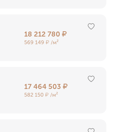
18 212 780
₽
569 149
/м²
₽
17 464 503
₽
582 150
/м²
₽