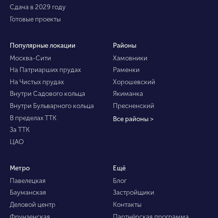
Сдача в 2029 году
Готовые проекты
Популярные локации
Районы
Москва-Сити
Хамовники
На Патриарших прудах
Раменки
На Чистых прудах
Хорошевский
Внутри Садового кольца
Якиманка
Внутри Бульварного кольца
Пресненский
В пределах ТТК
Все районы >
За ТТК
ЦАО
Метро
Ещё
Павелецкая
Блог
Бауманская
Застройщики
Деловой центр
Контакты
Фрунзенская
Партнёрская программа