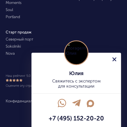
Moments
Soul
Portland
Старт продаж
Северный порт
Sokolniki
Nova
Юлия
Наш рейтинг 5.0 из 5 (490)
Свяжитесь с экспертом
Оцените эту страницу
для консультации
Конфиденциальность
Карта сайта
info@kupitekvartiru.com
+7 (495) 152-20-20