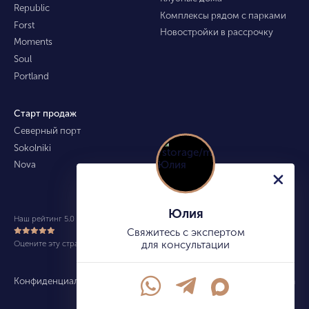
Republic
Комплексы рядом с парками
Forst
Новостройки в рассрочку
Moments
Soul
Portland
Старт продаж
Северный порт
Sokolniki
Nova
Юлия
Наш рейтинг 5.0 из 5 (490)
Свяжитесь с экспертом
Оцените эту страницу
для консультации
Конфиденциальность
Карта сайта
info@kupitekvartiru.com