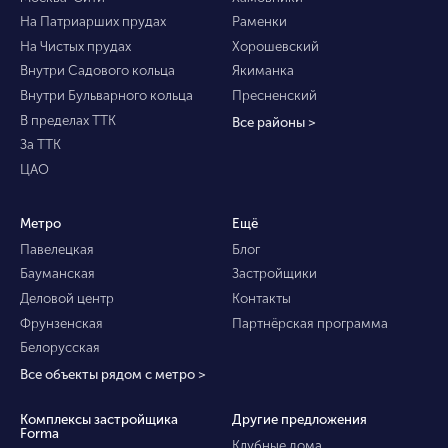
На Патриарших прудах
Раменки
На Чистых прудах
Хорошевский
Внутри Садового кольца
Якиманка
Внутри Бульварного кольца
Пресненский
В пределах ТТК
Все районы >
За ТТК
ЦАО
Метро
Ещё
Павелецкая
Блог
Бауманская
Застройщики
Деловой центр
Контакты
Фрунзенская
Партнёрская программа
Белорусская
Все объекты рядом с метро >
Комплексы застройщика
Другие предложения
Forma
Клубные дома