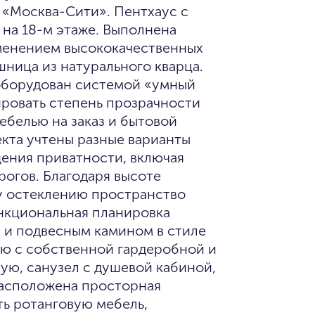
 «Москва-Сити». Пентхаус с
на 18-м этаже. Выполнена
именением высококачественных
шница из натурального кварца.
 оборудован системой «умный
ировать степень прозрачности
ебелью на заказ и бытовой
екта учтены разные варианты
ения приватности, включая
рогов. Благодаря высоте
у остеклению пространство
нкциональная планировка
 и подвесным камином в стиле
ню с собственной гардеробной и
ную, санузел с душевой кабиной,
асположена просторная
ть ротанговую мебель,