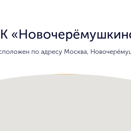
К «Новочерёмушкинс
сположен по адресу Москва, Новочерёмушк