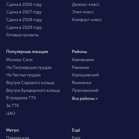
Сдача в 2026 году
Делюкс-класс
Сдача в 2027 году
Элит-класс
Сдача в 2028 году
Комфорт-класс
Сдача в 2029 году
Готовые проекты
Популярные локации
Районы
Москва-Сити
Хамовники
На Патриарших прудах
Раменки
На Чистых прудах
Хорошевский
Внутри Садового кольца
Якиманка
Внутри Бульварного кольца
Пресненский
В пределах ТТК
Все районы >
За ТТК
ЦАО
Метро
Ещё
Павелецкая
Блог